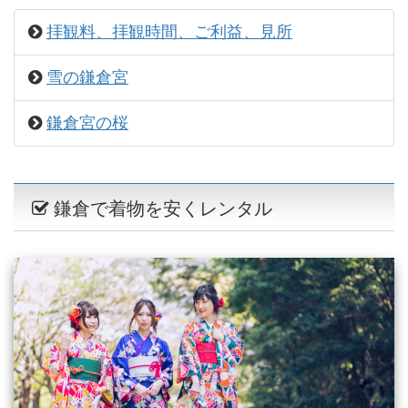
拝観料、拝観時間、ご利益、見所
雪の鎌倉宮
鎌倉宮の桜
鎌倉で着物を安くレンタル