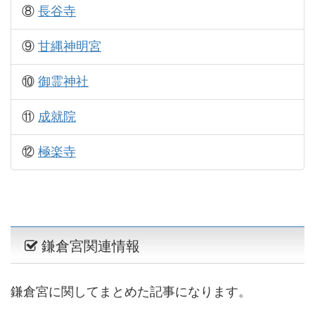
⑧
長谷寺
⑨
甘縄神明宮
⑩
御霊神社
⑪
成就院
⑫
極楽寺
鎌倉宮関連情報
鎌倉宮に関してまとめた記事になります。