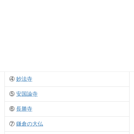
二日目コース
①
本覚寺
②
妙本寺
③
安養院
④
妙法寺
⑤
安国論寺
⑥
長勝寺
⑦
鎌倉の大仏