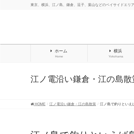
東京、横浜、江ノ島、鎌倉、逗子、葉山などのベイサイドエリ
ホーム
横浜
Home
Yokohama
江ノ電沿い鎌倉・江の島散
HOME
江ノ電沿い鎌倉・江の島散策
江ノ島で釣りといえ