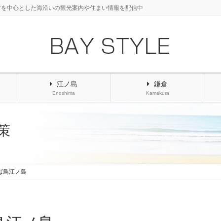
アを中心とした海沿いの観光案内や住まい情報を配信中
江ノ島
鎌倉
Enoshima
Kamakura
策
ば鳥江ノ島