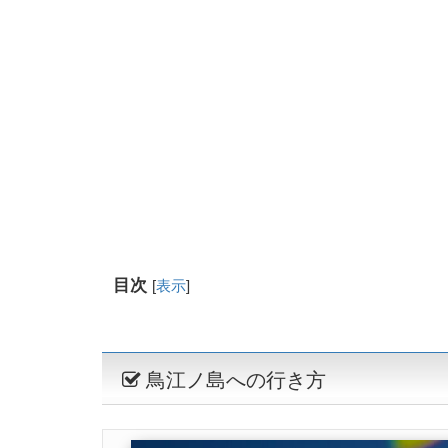
目次
[
表示
]
鳥江ノ島への行き方