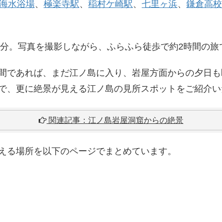
海水浴場
、
極楽寺駅
、
稲村ケ崎駅
、
七里ヶ浜
、
鎌倉高校
6分。写真を撮影しながら、ふらふら徒歩で約2時間の旅
間であれば、まだ江ノ島に入り、岩屋方面からの夕日も
で、更に絶景が見える江ノ島の見所スポットをご紹介い
関連記事：江ノ島岩屋洞窟からの絶景
える場所を以下のページでまとめています。