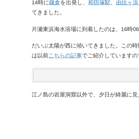
14時に
鎌倉
を出発し、
和田塚駅
、
由比ヶ浜
てきました。
片瀬東浜海水浴場に到着したのは、16時0
だいぶ太陽が西に傾いてきました。この時
は以前
こちらの記事
でご紹介していますの
江ノ島の岩屋洞窟以外で、夕日が綺麗に見