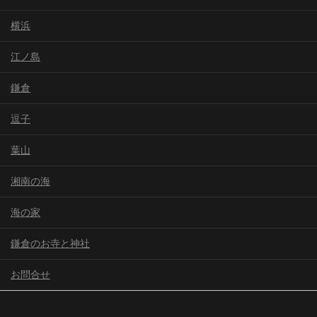
横浜
江ノ島
鎌倉
逗子
葉山
湘南の海
海の家
鎌倉のお寺と神社
お問合せ