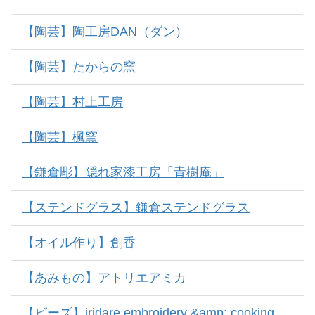
【陶芸】陶工房DAN（ダン）
【陶芸】たからの窯
【陶芸】村上工房
【陶芸】楓窯
【鎌倉彫】隠れ家漆工房「青樹庵」
【ステンドグラス】鎌倉ステンドグラス
【オイル作り】創香
【あみもの】アトリエアミカ
【ビーズ】iridare embroidery &amp; cooking