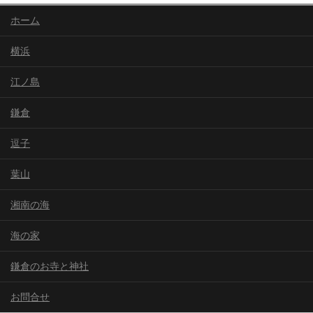
ホーム
横浜
江ノ島
鎌倉
逗子
葉山
湘南の海
海の家
鎌倉のお寺と神社
お問合せ