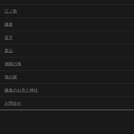
江ノ島
鎌倉
逗子
葉山
湘南の海
海の家
鎌倉のお寺と神社
お問合せ