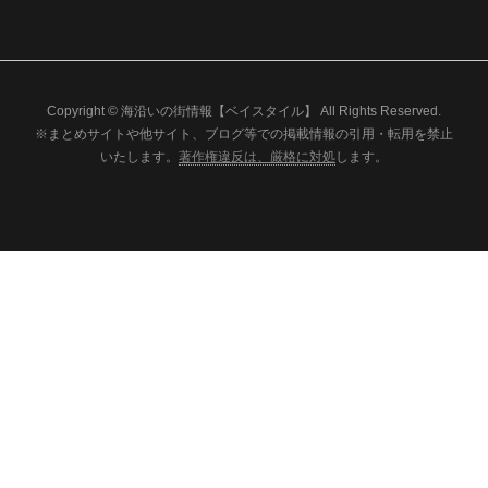
Copyright © 海沿いの街情報【ベイスタイル】 All Rights Reserved.
※まとめサイトや他サイト、ブログ等での掲載情報の引用・転用を禁止
いたします。
著作権違反は、厳格に対処
します。