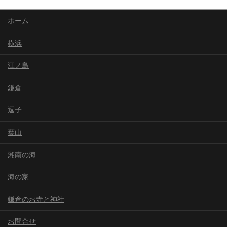
ホーム
横浜
江ノ島
鎌倉
逗子
葉山
湘南の海
海の家
鎌倉のお寺と神社
お問合せ