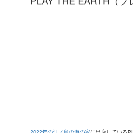
PLAY THE EART
2022年の江ノ島の海の家
に出店しているPLA