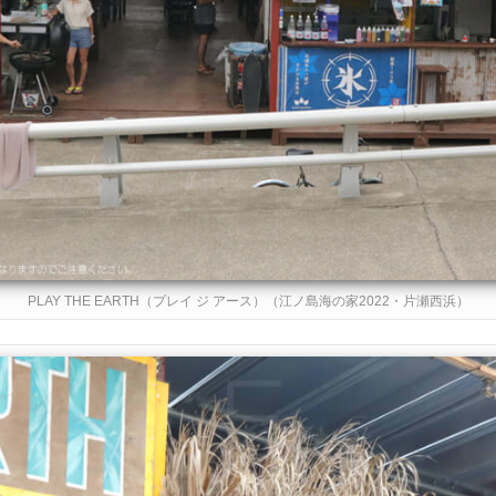
PLAY THE EARTH（プレイ ジ アース）（江ノ島海の家2022・片瀬西浜）