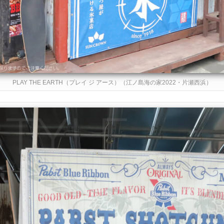
PLAY THE EARTH（プレイ ジ アース）（江ノ島海の家2022・片瀬西浜）