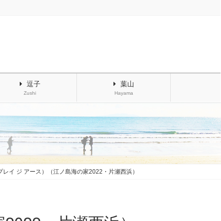
逗子
葉山
Zushi
Hayama
TH（プレイ ジ アース）（江ノ島海の家2022・片瀬西浜）