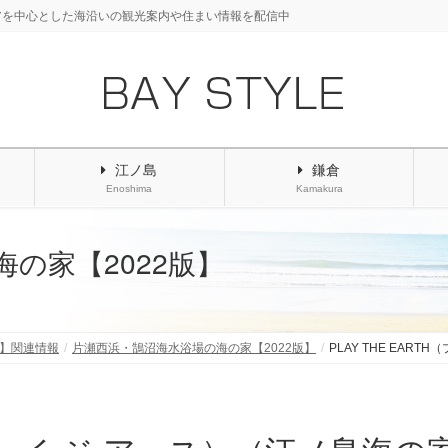
アを中心とした海沿いの観光案内や住まい情報を配信中
江ノ島
鎌倉
Enoshima
Kamakura
の家【2022版】
版】関連情報
片瀬西浜・鵠沼海水浴場の海の家【2022版】
PLAY THE EAR