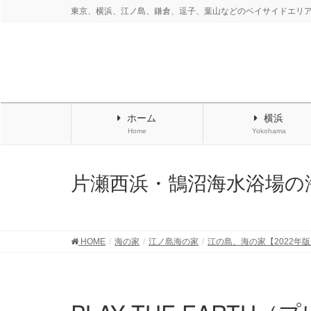
東京、横浜、江ノ島、鎌倉、逗子、葉山などのベイサイドエリ
ホーム
横浜
Home
Yokohama
片瀬西浜・鵠沼海水浴場の海
HOME
海の家
江ノ島海の家
江の島、海の家【2022年