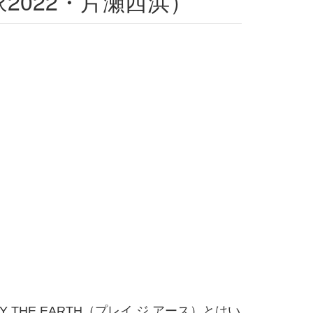
の家2022・片瀬西浜）
Y THE EARTH（プレイ ジ アース）とはい