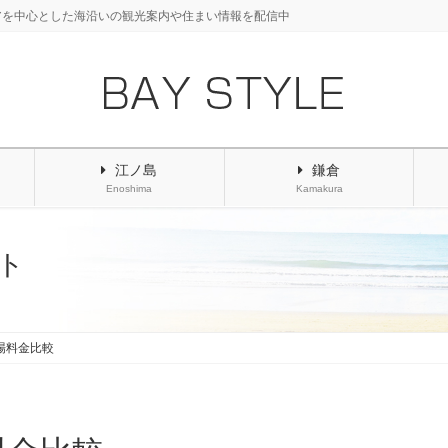
アを中心とした海沿いの観光案内や住まい情報を配信中
江ノ島
鎌倉
Enoshima
Kamakura
ト
場料金比較