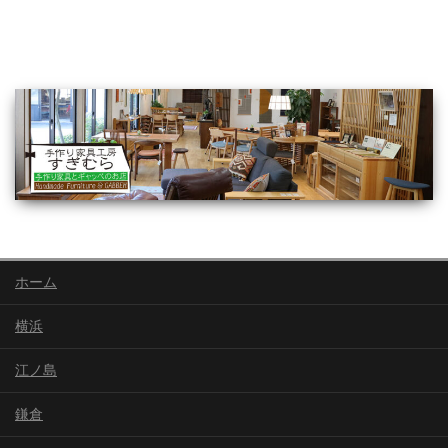
ホーム
横浜
江ノ島
鎌倉