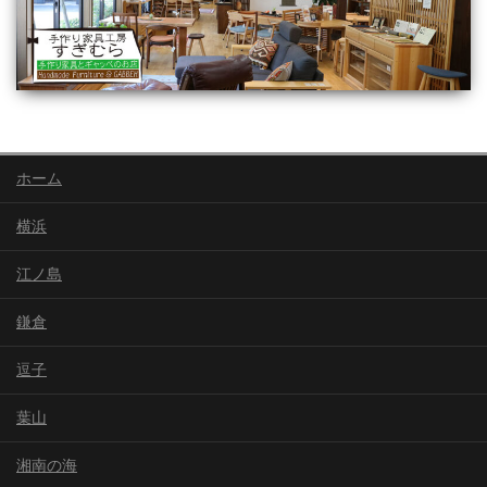
ホーム
横浜
江ノ島
鎌倉
逗子
葉山
湘南の海