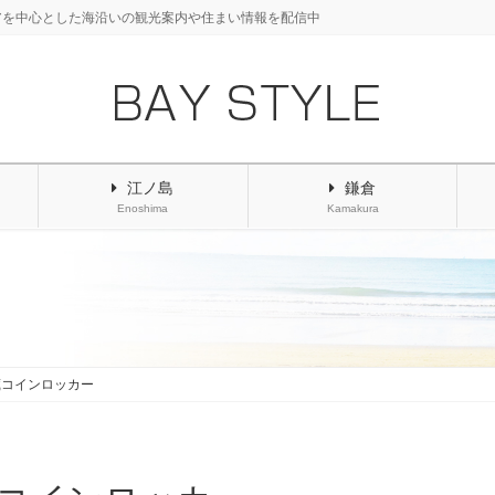
アを中心とした海沿いの観光案内や住まい情報を配信中
江ノ島
鎌倉
Enoshima
Kamakura
蔵コインロッカー