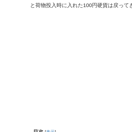
と荷物投入時に入れた100円硬貨は戻って
目次
[
表示
]