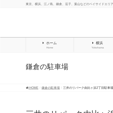
東京、横浜、江ノ島、鎌倉、逗子、葉山などのベイサイドエリ
ホーム
横浜
Home
Yokohama
鎌倉の駐車場
HOME
鎌倉の駐車場
三井のリパーク由比ヶ浜2丁目駐車