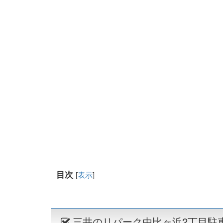
目次
[
表示
]
三井のリパーク由比ヶ浜2丁目駐