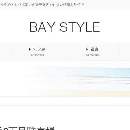
アを中心とした海沿いの観光案内や住まい情報を配信中
江ノ島
鎌倉
Enoshima
Kamakura
場