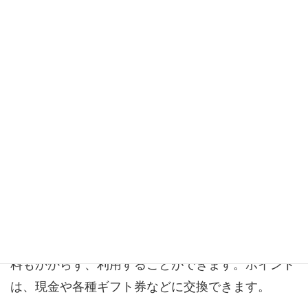
初心者でも誰にでも簡単に始められる初級の副業か
ら、中級、上級の副業をそれぞれご紹介していきま
す。
初級
初級の副業は、インターネットに接続できるスマー
トフォンや、パソコンがあれば、誰でも簡単に行う
ことができるポイントサイトです。登録も月額利用
料もかからず、利用することができます。ポイント
は、現金や各種ギフト券などに交換できます。