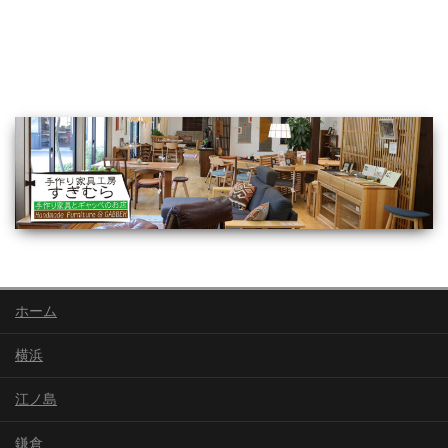
ホーム
横浜
江ノ島
鎌倉