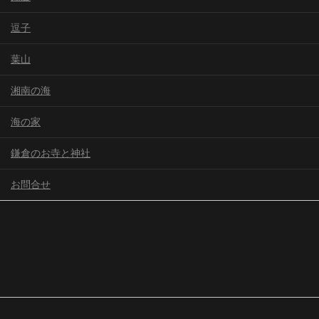
逗子
葉山
湘南の海
海の家
鎌倉のお寺と神社
お問合せ