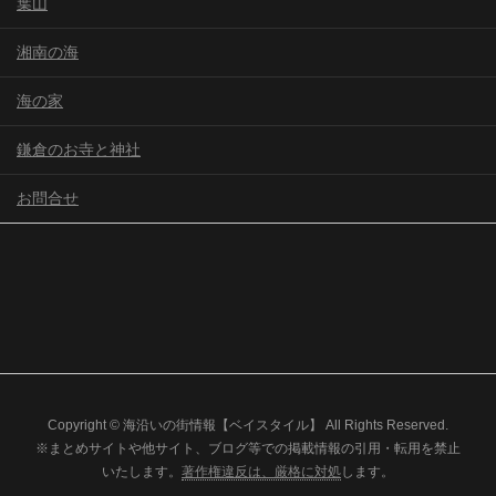
葉山
湘南の海
海の家
鎌倉のお寺と神社
お問合せ
Copyright © 海沿いの街情報【ベイスタイル】 All Rights Reserved.
※まとめサイトや他サイト、ブログ等での掲載情報の引用・転用を禁止
いたします。
著作権違反は、厳格に対処
します。