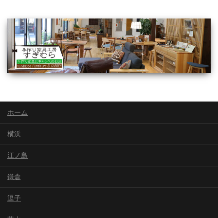
ホーム
横浜
江ノ島
鎌倉
逗子